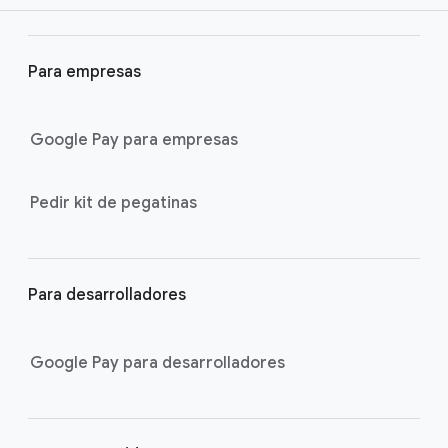
t
e
r
Para empresas
l
i
Google Pay para empresas
n
k
s
Pedir kit de pegatinas
Para desarrolladores
Google Pay para desarrolladores